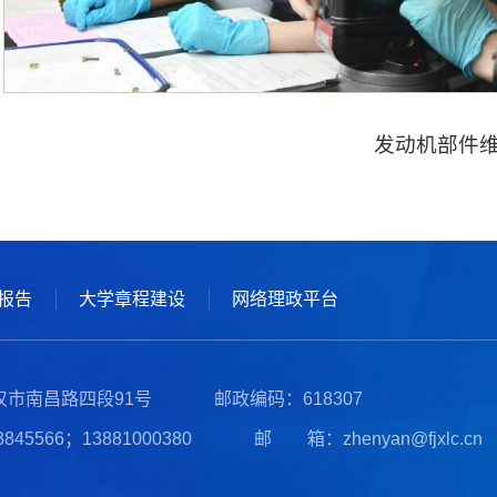
发动机部件
报告
大学章程建设
网络理政平台
汉市南昌路四段91号
邮政编码：618307
45566；13881000380
邮 箱：
zhenyan@fjxlc.cn